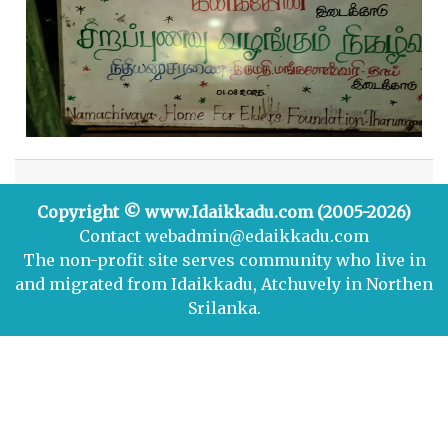
Copyright © www.Idaikkadu.com (2005-2026)
Contact webadmin@edaikkadu.com
The non-profit site serves community who live in
and migrated from Idaikkadu, Atchuvely in Northen
Srilanka.