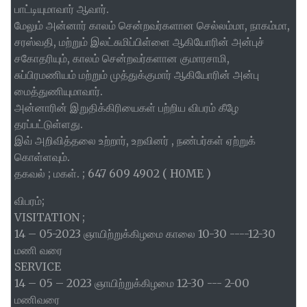
பாட்டியுமாவார் ஆவார்.
மேலும் அன்னார் காலம் சென்றவர்களான செல்லம்மா, நாகம்மா,
சரஸ்வதி, மற்றும் இலட்சுமிப்பிள்ளை ஆகியோரின் அன்புச்
சகோதரியும், காலம் சென்றவர்களான குமாரசாமி,
சுப்பிரமணியம் மற்றும் முத்துக்குமார் ஆகியோரின் அன்பு
மைத்துணியுமாவார்.
அன்னாரின் இறுதிக்கிரியைகள் பற்றிய விபரம் கீழே
தரப்பட்டுள்ளது.
இவ் அறிவித்தலை உற்றார், உறவினர் , நண்பர்கள் ஏற்றுக்
கொள்ளவும்.
தகவல் ; மகள். ; 647 609 4902 ( H0ME )
விபரம்;
VISITATION ;
14 – 05-2023 ஞாயிற்றுக்கிழமை காலை 10-30 ----12-30
மணி வரை
SERVICE
14 – 05 – 2023 ஞாயிற்றுக்கிழமை 12-30 --- 2-00
மணிவரை